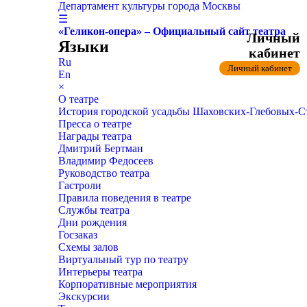
Департамент культуры города Москвы
☰
«Геликон-опера» – Официальный сайт театра
Личный
Языки
кабинет
Ru
Личный кабинет
En
×
О театре
История городской усадьбы Шаховских-Глебовых-
Пресса о театре
Награды театра
Дмитрий Бертман
Владимир Федосеев
Руководство театра
Гастроли
Правила поведения в театре
Службы театра
Дни рождения
Госзаказ
Схемы залов
Виртуальный тур по театру
Интерьеры театра
Корпоративные мероприятия
Экскурсии