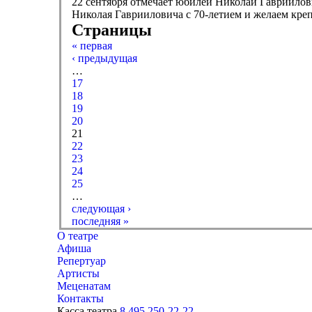
22 сентября отмечает юбилей Николай Гавриилови
Николая Гаврииловича с 70-летием и желаем креп
Страницы
« первая
‹ предыдущая
…
17
18
19
20
21
22
23
24
25
…
следующая ›
последняя »
О театре
Афиша
Репертуар
Артисты
Меценатам
Контакты
Касса театра
8 495 250-22-22