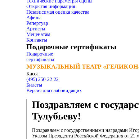
Технические параметры сцены
Открытая информация
Независимая оценка качества
Афиша
Репертуар
Артисты
Меценатам
Контакты
Подарочные сертификаты
Подарочные
сертификаты
МУЗЫКАЛЬНЫЙ ТЕАТР «ГЕЛИКОН
МУЗЫКАЛЬНЫЙ ТЕАТР «ГЕЛИКОН
Касса
(495) 250-22-22
Билеты
Версия для слабовидящих
Поздравляем с государ
Тулубьеву!
Поздравляем с государственными наградами Игор
Указом През
и
дента Росс
и
йской Федерац
ии
от 21 