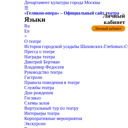
Департамент культуры города Москвы
☰
«Геликон-опера» – Официальный сайт театра
Личный
Языки
кабинет
Ru
Личный кабинет
En
×
О театре
История городской усадьбы Шаховских-Глебовых-
Пресса о театре
Награды театра
Дмитрий Бертман
Владимир Федосеев
Руководство театра
Гастроли
Правила поведения в театре
Службы театра
Дни рождения
Госзаказ
Схемы залов
Виртуальный тур по театру
Интерьеры театра
Корпоративные мероприятия
Экскурсии