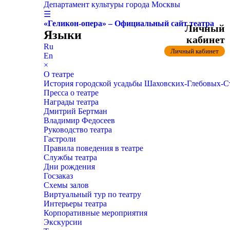
Департамент культуры города Москвы
☰
«Геликон-опера» – Официальный сайт театра
Личный
Языки
кабинет
Ru
Личный кабинет
En
×
О театре
История городской усадьбы Шаховских-Глебовых-
Пресса о театре
Награды театра
Дмитрий Бертман
Владимир Федосеев
Руководство театра
Гастроли
Правила поведения в театре
Службы театра
Дни рождения
Госзаказ
Схемы залов
Виртуальный тур по театру
Интерьеры театра
Корпоративные мероприятия
Экскурсии