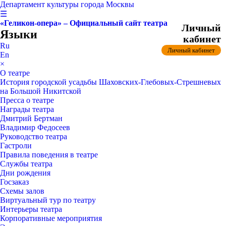
Департамент культуры города Москвы
☰
«Геликон-опера» – Официальный сайт театра
Личный
Языки
кабинет
Ru
Личный кабинет
En
×
О театре
История городской усадьбы Шаховских-Глебовых-Стрешневых
на Большой Никитской
Пресса о театре
Награды театра
Дмитрий Бертман
Владимир Федосеев
Руководство театра
Гастроли
Правила поведения в театре
Службы театра
Дни рождения
Госзаказ
Схемы залов
Виртуальный тур по театру
Интерьеры театра
Корпоративные мероприятия