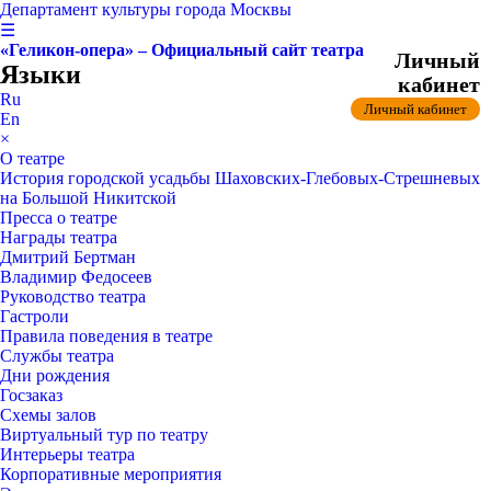
Департамент культуры города Москвы
☰
«Геликон-опера» – Официальный сайт театра
Личный
Языки
кабинет
Ru
Личный кабинет
En
×
О театре
История городской усадьбы Шаховских-Глебовых-Стрешневых
на Большой Никитской
Пресса о театре
Награды театра
Дмитрий Бертман
Владимир Федосеев
Руководство театра
Гастроли
Правила поведения в театре
Службы театра
Дни рождения
Госзаказ
Схемы залов
Виртуальный тур по театру
Интерьеры театра
Корпоративные мероприятия