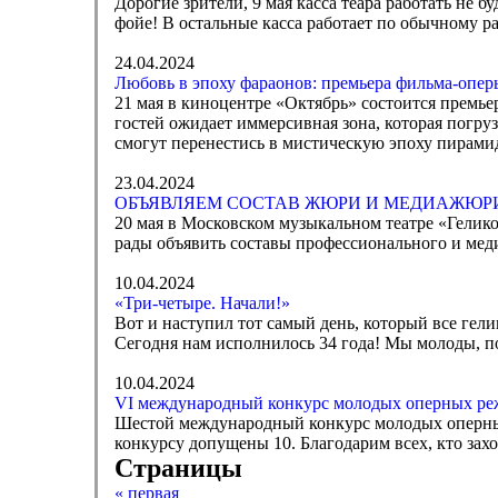
Дорогие зрители, 9 мая касса теара работать не 
фойе! В остальные касса работает по обычному ра
24.04.2024
Любовь в эпоху фараонов: премьера фильма-опер
21 мая в киноцентре «Октябрь» состоится премь
гостей ожидает иммерсивная зона, которая погруз
смогут перенестись в мистическую эпоху пирамид
23.04.2024
ОБЪЯВЛЯЕМ СОСТАВ ЖЮРИ И МЕДИАЖЮРИ
20 мая в Московском музыкальном театре «Гели
рады объявить составы профессионального и мед
10.04.2024
«Три-четыре. Начали!»
Вот и наступил тот самый день, который все гел
Сегодня нам исполнилось 34 года! Мы молоды, по
10.04.2024
VI международный конкурс молодых оперных реж
Шестой международный конкурс молодых оперных 
конкурсу допущены 10. Благодарим всех, кто захот
Страницы
« первая