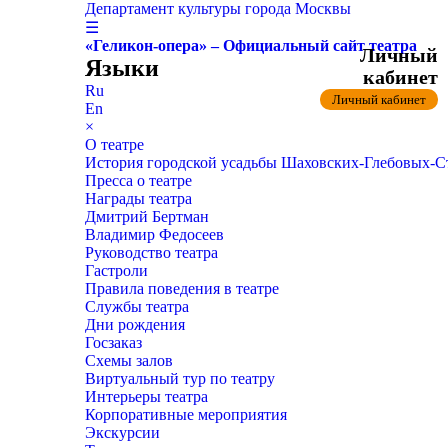
Департамент культуры города Москвы
☰
«Геликон-опера» – Официальный сайт театра
Личный
Языки
кабинет
Ru
Личный кабинет
En
×
О театре
История городской усадьбы Шаховских-Глебовых-
Пресса о театре
Награды театра
Дмитрий Бертман
Владимир Федосеев
Руководство театра
Гастроли
Правила поведения в театре
Службы театра
Дни рождения
Госзаказ
Схемы залов
Виртуальный тур по театру
Интерьеры театра
Корпоративные мероприятия
Экскурсии