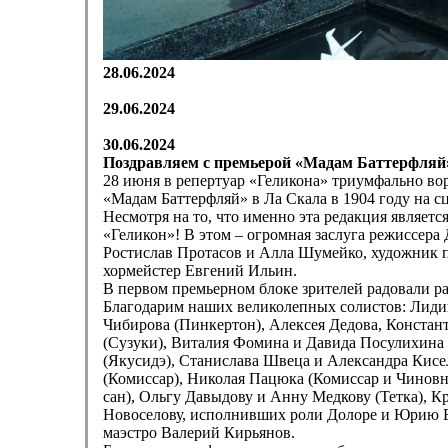
28.06.2024
29.06.2024
30.06.2024
Поздравляем с премьерой «Мадам Баттерфляй
28 июня в репертуар «Геликона» триумфально во
«Мадам Баттерфляй» в Ла Скала в 1904 году на с
Несмотря на то, что именно эта редакция являетс
«Геликон»! В этом – огромная заслуга режиссера
Ростислав Протасов и Алла Шумейко, художник 
хормейстер Евгений Ильин.
В первом премьерном блоке зрителей радовали ра
Благодарим наших великолепных солистов: Лидию
Чибирова (Пинкертон), Алексея Дедова, Констан
(Сузуки), Виталия Фомина и Давида Посулихина 
(Якусидэ), Станислава Швеца и Александра Кисе
(Комиссар), Николая Пацюка (Комиссар и Чиновн
сан), Ольгу Давыдову и Анну Медкову (Тетка), 
Новоселову, исполнивших роли Долоре и Юрию Ег
маэстро Валерий Кирьянов.