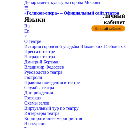
Департамент культуры города Москвы
☰
«Геликон-опера» – Официальный сайт театра
Личный
Языки
кабинет
Ru
Личный кабинет
En
×
О театре
История городской усадьбы Шаховских-Глебовых-
Пресса о театре
Награды театра
Дмитрий Бертман
Владимир Федосеев
Руководство театра
Гастроли
Правила поведения в театре
Службы театра
Дни рождения
Госзаказ
Схемы залов
Виртуальный тур по театру
Интерьеры театра
Корпоративные мероприятия
Экскурсии