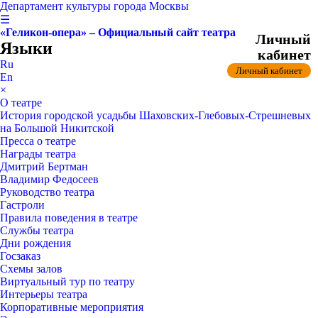
Департамент культуры города Москвы
☰
«Геликон-опера» – Официальный сайт театра
Личный
Языки
кабинет
Ru
Личный кабинет
En
×
О театре
История городской усадьбы Шаховских-Глебовых-Стрешневых
на Большой Никитской
Пресса о театре
Награды театра
Дмитрий Бертман
Владимир Федосеев
Руководство театра
Гастроли
Правила поведения в театре
Службы театра
Дни рождения
Госзаказ
Схемы залов
Виртуальный тур по театру
Интерьеры театра
Корпоративные мероприятия