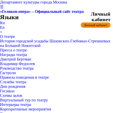
Департамент культуры города Москвы
☰
«Геликон-опера» – Официальный сайт театра
Личный
Языки
кабинет
Ru
Личный кабинет
En
×
О театре
История городской усадьбы Шаховских-Глебовых-Стрешневых
на Большой Никитской
Пресса о театре
Награды театра
Дмитрий Бертман
Владимир Федосеев
Руководство театра
Гастроли
Правила поведения в театре
Службы театра
Дни рождения
Госзаказ
Схемы залов
Виртуальный тур по театру
Интерьеры театра
Корпоративные мероприятия