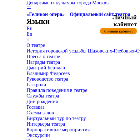
Департамент культуры города Москвы
☰
«Геликон-опера» – Официальный сайт театра
Личный
Языки
кабинет
Ru
Личный кабинет
En
×
О театре
История городской усадьбы Шаховских-Глебовых-
Пресса о театре
Награды театра
Дмитрий Бертман
Владимир Федосеев
Руководство театра
Гастроли
Правила поведения в театре
Службы театра
Дни рождения
Госзаказ
Схемы залов
Виртуальный тур по театру
Интерьеры театра
Корпоративные мероприятия
Экскурсии