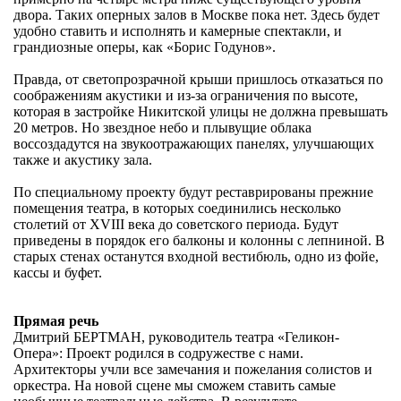
двора. Таких оперных залов в Москве пока нет. Здесь будет
удобно ставить и исполнять и камерные спектакли, и
грандиозные оперы, как «Борис Годунов».
Правда, от светопрозрачной крыши пришлось отказаться по
соображениям акустики и из-за ограничения по высоте,
которая в застройке Никитской улицы не должна превышать
20 метров. Но звездное небо и плывущие облака
воссоздадутся на звукоотражающих панелях, улучшающих
также и акустику зала.
По специальному проекту будут реставрированы прежние
помещения театра, в которых соединились несколько
столетий от XVIII века до советского периода. Будут
приведены в порядок его балконы и колонны с лепниной. В
старых стенах останутся входной вестибюль, одно из фойе,
кассы и буфет.
Прямая речь
Дмитрий БЕРТМАН, руководитель театра «Геликон-
Опера»: Проект родился в содружестве с нами.
Архитекторы учли все замечания и пожелания солистов и
оркестра. На новой сцене мы сможем ставить самые