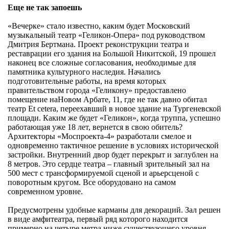
Еще не так запоешь
«Вечерке» стало известно, каким будет Московский
музыкальный театр «Геликон-Опера» под руководством
Дмитрия Бертмана. Проект реконструкции театра и
реставрации его здания на Большой Никитской, 19 прошел
наконец все сложные согласования, необходимые для
памятника культурного наследия. Начались
подготовительные работы, на время которых
правительством города «Геликону» предоставлено
помещение наНовом Арбате, 11, где не так давно обитал
театр Et cetera, переехавший в новое здание на Тургеневской
площади. Каким же будет «Геликон», когда труппа, успешно
работающая уже 18 лет, вернется в свою обитель?
Архитекторы «Моспроекта-4» разработали смелое и
одновременно тактичное решение в условиях исторической
застройки. Внутренний двор будет перекрыт и заглублен на
8 метров. Это сердце театра – главный зрительный зал на
500 мест с трансформируемой сценой и арьерсценой с
поворотным кругом. Все оборудовано на самом
современном уровне.
Предусмотрены удобные карманы для декораций. Зал решен
в виде амфитеатра, первый ряд которого находится
примерно на четыре метра ниже существующего уровня