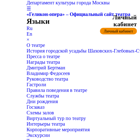
Департамент культуры города Москвы
☰
«Геликон-опера» – Официальный сайт театра
Личный
Языки
кабинет
Ru
Личный кабинет
En
×
О театре
История городской усадьбы Шаховских-Глебовых-
Пресса о театре
Награды театра
Дмитрий Бертман
Владимир Федосеев
Руководство театра
Гастроли
Правила поведения в театре
Службы театра
Дни рождения
Госзаказ
Схемы залов
Виртуальный тур по театру
Интерьеры театра
Корпоративные мероприятия
Экскурсии