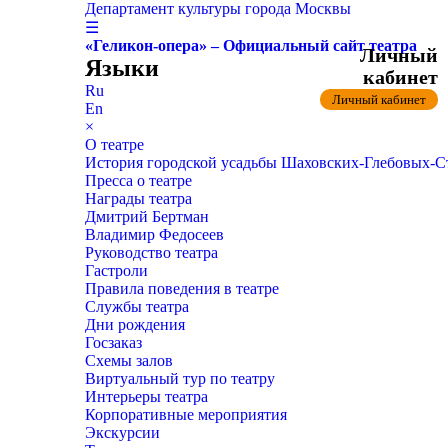
Департамент культуры города Москвы
☰
«Геликон-опера» – Официальный сайт театра
Личный
Языки
кабинет
Ru
Личный кабинет
En
×
О театре
История городской усадьбы Шаховских-Глебовых-
Пресса о театре
Награды театра
Дмитрий Бертман
Владимир Федосеев
Руководство театра
Гастроли
Правила поведения в театре
Службы театра
Дни рождения
Госзаказ
Схемы залов
Виртуальный тур по театру
Интерьеры театра
Корпоративные мероприятия
Экскурсии