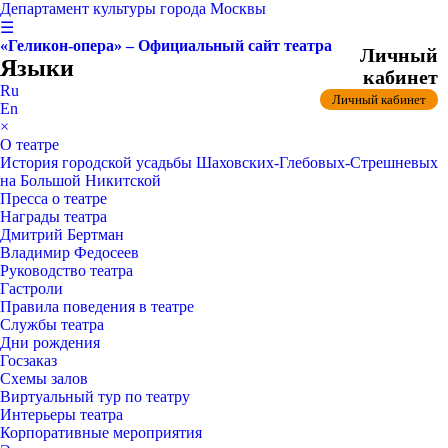
Департамент культуры города Москвы
☰
«Геликон-опера» – Официальный сайт театра
Личный
Языки
кабинет
Ru
Личный кабинет
En
×
О театре
История городской усадьбы Шаховских-Глебовых-Стрешневых
на Большой Никитской
Пресса о театре
Награды театра
Дмитрий Бертман
Владимир Федосеев
Руководство театра
Гастроли
Правила поведения в театре
Службы театра
Дни рождения
Госзаказ
Схемы залов
Виртуальный тур по театру
Интерьеры театра
Корпоративные мероприятия