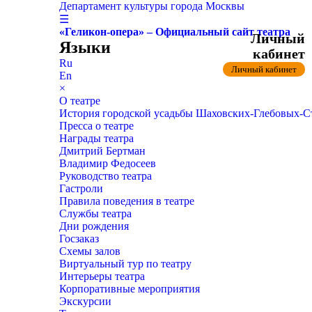
Департамент культуры города Москвы
☰
«Геликон-опера» – Официальный сайт театра
Личный
Языки
кабинет
Ru
Личный кабинет
En
×
О театре
История городской усадьбы Шаховских-Глебовых-
Пресса о театре
Награды театра
Дмитрий Бертман
Владимир Федосеев
Руководство театра
Гастроли
Правила поведения в театре
Службы театра
Дни рождения
Госзаказ
Схемы залов
Виртуальный тур по театру
Интерьеры театра
Корпоративные мероприятия
Экскурсии