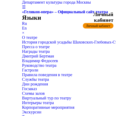
Департамент культуры города Москвы
☰
«Геликон-опера» – Официальный сайт театра
Личный
Языки
кабинет
Ru
Личный кабинет
En
×
О театре
История городской усадьбы Шаховских-Глебовых-
Пресса о театре
Награды театра
Дмитрий Бертман
Владимир Федосеев
Руководство театра
Гастроли
Правила поведения в театре
Службы театра
Дни рождения
Госзаказ
Схемы залов
Виртуальный тур по театру
Интерьеры театра
Корпоративные мероприятия
Экскурсии