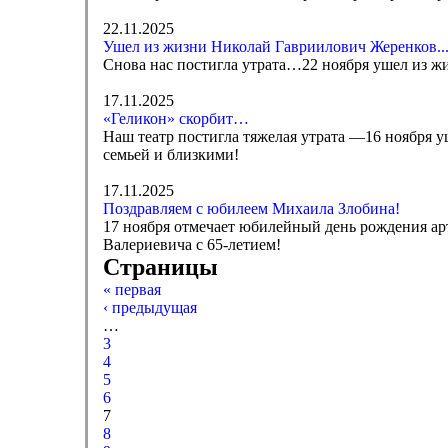
22.11.2025
Ушел из жизни Николай Гавриилович Жеренков..
Снова нас постигла утрата…22 ноября ушел из ж
17.11.2025
«Геликон» скорбит…
Наш театр постигла тяжелая утрата —16 ноября 
семьей и близкими!
17.11.2025
Поздравляем с юбилеем Михаила Злобина!
17 ноября отмечает юбилейный день рождения ар
Валериевича с 65-летием!
Страницы
« первая
‹ предыдущая
…
3
4
5
6
7
8