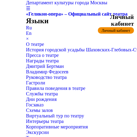
Департамент культуры города Москвы
☰
«Геликон-опера» – Официальный сайт театра
Личный
Языки
кабинет
Ru
Личный кабинет
En
×
О театре
История городской усадьбы Шаховских-Глебовых-
Пресса о театре
Награды театра
Дмитрий Бертман
Владимир Федосеев
Руководство театра
Гастроли
Правила поведения в театре
Службы театра
Дни рождения
Госзаказ
Схемы залов
Виртуальный тур по театру
Интерьеры театра
Корпоративные мероприятия
Экскурсии