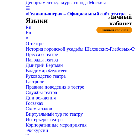
Департамент культуры города Москвы
☰
«Геликон-опера» – Официальный сайт театра
Личный
Языки
кабинет
Ru
Личный кабинет
En
×
О театре
История городской усадьбы Шаховских-Глебовых-
Пресса о театре
Награды театра
Дмитрий Бертман
Владимир Федосеев
Руководство театра
Гастроли
Правила поведения в театре
Службы театра
Дни рождения
Госзаказ
Схемы залов
Виртуальный тур по театру
Интерьеры театра
Корпоративные мероприятия
Экскурсии