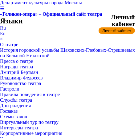
Департамент культуры города Москвы
☰
«Геликон-опера» – Официальный сайт театра
Личный
Языки
кабинет
Ru
Личный кабинет
En
×
О театре
История городской усадьбы Шаховских-Глебовых-Стрешневых
на Большой Никитской
Пресса о театре
Награды театра
Дмитрий Бертман
Владимир Федосеев
Руководство театра
Гастроли
Правила поведения в театре
Службы театра
Дни рождения
Госзаказ
Схемы залов
Виртуальный тур по театру
Интерьеры театра
Корпоративные мероприятия