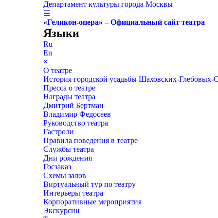
Департамент культуры города Москвы
☰
«Геликон-опера» – Официальный сайт театра
Языки
Ru
En
×
О театре
История городской усадьбы Шаховских-Глебовых-
Пресса о театре
Награды театра
Дмитрий Бертман
Владимир Федосеев
Руководство театра
Гастроли
Правила поведения в театре
Службы театра
Дни рождения
Госзаказ
Схемы залов
Виртуальный тур по театру
Интерьеры театра
Корпоративные мероприятия
Экскурсии