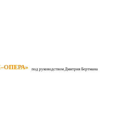
–ОПЕРА»
–ОПЕРА»
под руководством Дмитрия Бертмана