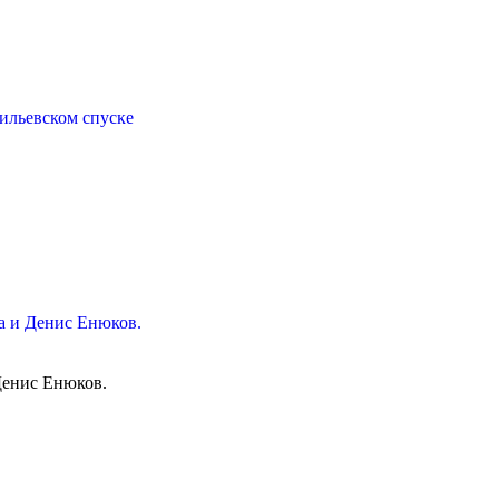
ильевском спуске
ва и Денис Енюков.
Денис Енюков.