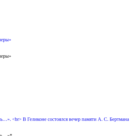
перы»
перы»
сь…». <br> В Геликоне состоялся вечер памяти А. С. Бертмана
ась…»*