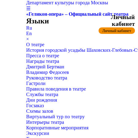
Департамент культуры города Москвы
☰
«Геликон-опера» – Официальный сайт театра
Личный
Языки
кабинет
Ru
Личный кабинет
En
×
О театре
История городской усадьбы Шаховских-Глебовых-
Пресса о театре
Награды театра
Дмитрий Бертман
Владимир Федосеев
Руководство театра
Гастроли
Правила поведения в театре
Службы театра
Дни рождения
Госзаказ
Схемы залов
Виртуальный тур по театру
Интерьеры театра
Корпоративные мероприятия
Экскурсии