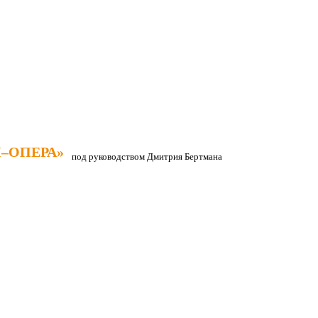
–ОПЕРА»
–ОПЕРА»
под руководством Дмитрия Бертмана