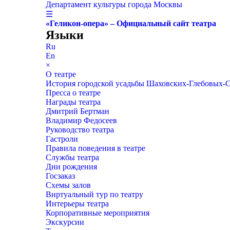
Департамент культуры города Москвы
☰
«Геликон-опера» – Официальный сайт театра
Языки
Ru
En
×
О театре
История городской усадьбы Шаховских-Глебовых-
Пресса о театре
Награды театра
Дмитрий Бертман
Владимир Федосеев
Руководство театра
Гастроли
Правила поведения в театре
Службы театра
Дни рождения
Госзаказ
Схемы залов
Виртуальный тур по театру
Интерьеры театра
Корпоративные мероприятия
Экскурсии