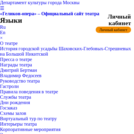
Департамент культуры города Москвы
☰
«Геликон-опера» – Официальный сайт театра
Личный
Языки
кабинет
Ru
Личный кабинет
En
×
О театре
История городской усадьбы Шаховских-Глебовых-Стрешневых
на Большой Никитской
Пресса о театре
Награды театра
Дмитрий Бертман
Владимир Федосеев
Руководство театра
Гастроли
Правила поведения в театре
Службы театра
Дни рождения
Госзаказ
Схемы залов
Виртуальный тур по театру
Интерьеры театра
Корпоративные мероприятия