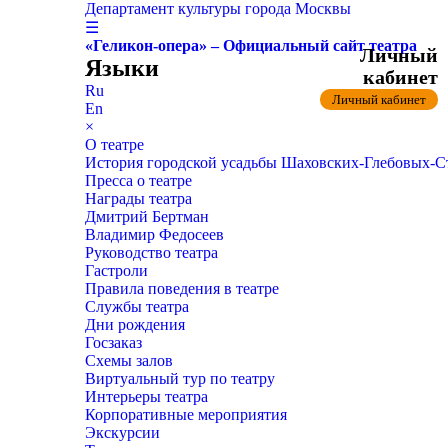
Департамент культуры города Москвы
☰
«Геликон-опера» – Официальный сайт театра
Личный
Языки
кабинет
Ru
Личный кабинет
En
×
О театре
История городской усадьбы Шаховских-Глебовых-
Пресса о театре
Награды театра
Дмитрий Бертман
Владимир Федосеев
Руководство театра
Гастроли
Правила поведения в театре
Службы театра
Дни рождения
Госзаказ
Схемы залов
Виртуальный тур по театру
Интерьеры театра
Корпоративные мероприятия
Экскурсии