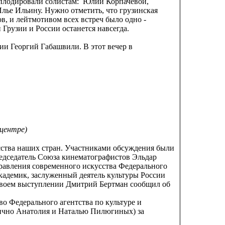
аплодировали солистам: Юлии Корпачевой,
ье Ильину. Нужно отметить, что грузинская
в, и лейтмотивом всех встреч было одно -
Грузии и России останется навсегда.
ии Георгий Габашвили. В этот вечер в
 центре)
сства наших стран. Участниками обсуждения были
редседатель Союза кинематографистов Эльдар
равления современного искусства Федерального
кадемик, заслуженный деятель культуры России
 своем выступлении Дмитрий Бертман сообщил об
о Федерального агентства по культуре и
чно Анатолия и Наталью Пилюгиных) за