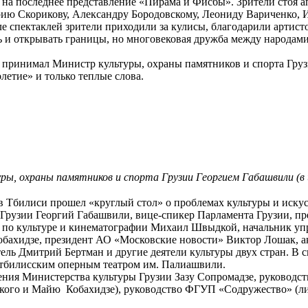
 на последнее представление «Пирама и Фисбы». Зрители стоя 
 Скорикову, Александру Бородовскому, Леониду Вариченко, Ил
е спектаклей зрители приходили за кулисы, благодарили артисто
 и открывать границы, но многовековая дружба между народами 
 принимал Министр культуры, охраны памятников и спорта Груз
летие» и только теплые слова.
ры, охраны памятников и спорта Грузии Георгием Габашвили (в
в Тбилиси прошел «круглый стол» о проблемах культуры и иску
 Грузии Георгий Габашвили, вице-спикер Парламента Грузии, п
а по культуре и кинематографии Михаил Швыдкой, начальник уп
обахидзе, президент АО «Московские новости» Виктор Лошак, а
ель Дмитрий Бертман и другие деятели культуры двух стран. В
 тбилисским оперным театром им. Палиашвили.
ния Министерства культуры Грузии Зазу Сопромадзе, руководств
ого и Майю Кобахидзе), руководство ФГУП «Содружество» (ли