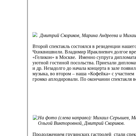
Дмитрий Скориков, Марина Андреева и Михаи
Второй спектакль состоялся в резиденции наше
Чхиквишвили. Владимир Ираклиевич долгое врем
«Геликон» в Москве. Именно супруга дипломата 
уютной гостиной посольства. Приехали диплома
и др. Незадолго до начала концерта в зале появ
музыка, во втором – наша «Кофейка» с участием
громко аплодировали. По окончании спектакля в
На фото (слева направо): Михаил Серышев, М
Ольгой Викторовной, Дмитрий Скориков.
Продолжением грузинских гастролей стали спек