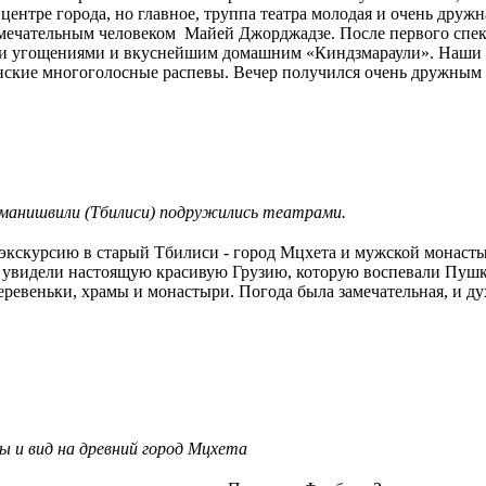
центре города, но главное, труппа театра молодая и очень дружн
амечательным человеком Майей Джорджадзе. После первого спек
и угощениями и вкуснейшим домашним «Киндзмараули». Наши 
инские многоголосные распевы. Вечер получился очень дружным
уманишвили (Тбилиси) подружились театрами.
 экскурсию в старый Тбилиси - город Мцхета и мужской монасты
и увидели настоящую красивую Грузию, которую воспевали Пушк
ревеньки, храмы и монастыри. Погода была замечательная, и ду
ы и вид на древний город Мцхета