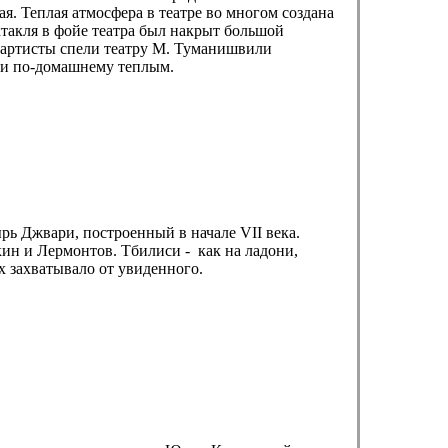
ая. Теплая атмосфера в театре во многом создана
такля в фойе театра был накрыт большой
артисты спели театру М. Туманишвили
 и по-домашнему теплым.
рь Джвари, построенный в начале VII века.
ин и Лермонтов. Тбилиси - как на ладони,
х захватывало от увиденного.