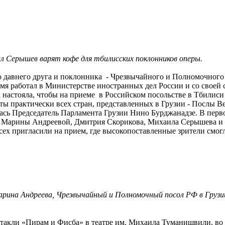
л Серышев варят кофе для тбилисских поклонников оперы.
го давнего друга и поклонника - Чрезвычайного и Полномочног
я работал в Министерстве иностранных дел России и со своей
настояла, чтобы на приеме в Российском посольстве в Тбилиси
ты практически всех стран, представленных в Грузии - Послы
илась Председатель Парламента Грузии Нино Бурджанадзе. В пер
 Марины Андреевой, Дмитрия Скорикова, Михаила Серышева и ар
сех пригласили на прием, где высокопоставленные зрители смогл
арина Андреева, Чрезвычайный и Полномочный посол РФ в Грузи
такли «Пирам и Фисба» в театре им. Михаила Туманишвили, во 