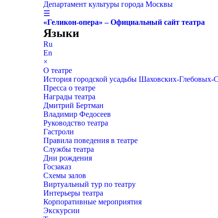
Департамент культуры города Москвы
☰
«Геликон-опера» – Официальный сайт театра
Языки
Ru
En
×
О театре
История городской усадьбы Шаховских-Глебовых-
Пресса о театре
Награды театра
Дмитрий Бертман
Владимир Федосеев
Руководство театра
Гастроли
Правила поведения в театре
Службы театра
Дни рождения
Госзаказ
Схемы залов
Виртуальный тур по театру
Интерьеры театра
Корпоративные мероприятия
Экскурсии