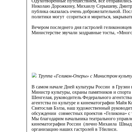
Одухотворенные путешествием, все отправились
Николаю Дорожкину, Михаилу Серышеву, Дмитрию
публика оказалась очень доброжелательной. Посл
политики могут ссориться и мириться, закрывать
Вечером последнего дня гастролей геликоновцев
Министерстве звучали заздравные тосты, «Много
Труппа «Геликон-Оперы» с Министром культу
В самом начале Дней культуры России в Грузии 
Министр культуры, охраны памятников и спорта
Шенгелая, руководитель Федерального агентств
агентства по культуре и кинематографии Майя К
Святослав Бэлза, наш художественный руководит
обсуждении совместных проектов «Геликона» с
Мы благодарим начальника театрального управле
кинематографии России (лично Михаила Швыдк
организацию наших гастролей в Тбилиси.