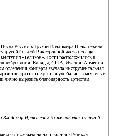
о Посла России в Грузии Владимира Ираклиевича
 супругой Ольгой Викторовной часто посещал
 выступил «Геликон». Гости расположились в
 Великобритании, Канады, США, Италии, Армении
вом отделении концерта звучала инструментальная
тистов оркестра. Зрители улыбались, смеялись и
и лично выразить благодарность артистам.
и Владимир Ираклиевич Чхиквишвили с супругой
многом похожем на наш родной «Геликон» -