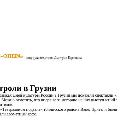
–ОПЕРА»
–ОПЕРА»
под руководством Дмитрия Бертмана
троли в Грузии
рамках Дней культуры России в Грузии мы показали спектакли «
ра. Можно отметить, что впервые за историю наших выступлений
итиков.
 «Театральном подвале» тбилисского района Ваке. Зрители был
рили ароматный кофе.