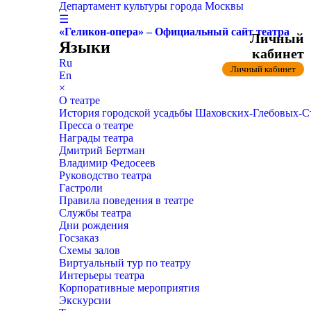
Департамент культуры города Москвы
☰
«Геликон-опера» – Официальный сайт театра
Личный
Языки
кабинет
Ru
Личный кабинет
En
×
О театре
История городской усадьбы Шаховских-Глебовых-
Пресса о театре
Награды театра
Дмитрий Бертман
Владимир Федосеев
Руководство театра
Гастроли
Правила поведения в театре
Службы театра
Дни рождения
Госзаказ
Схемы залов
Виртуальный тур по театру
Интерьеры театра
Корпоративные мероприятия
Экскурсии