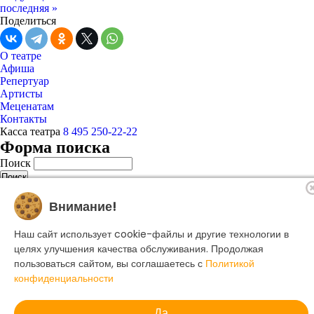
последняя »
Поделиться
О театре
Афиша
Репертуар
Артисты
Меценатам
Контакты
Касса театра
8 495 250-22-22
Форма поиска
Поиск
Внимание!
© 2025 Музыкальный театр Геликон-опера.
Политика конфиденциальности
Наш сайт использует cookie-файлы и другие технологии в
целях улучшения качества обслуживания. Продолжая
Создание сайта -
Dillix Media
пользоваться сайтом, вы соглашаетесь с
Политикой
конфиденциальности
Да