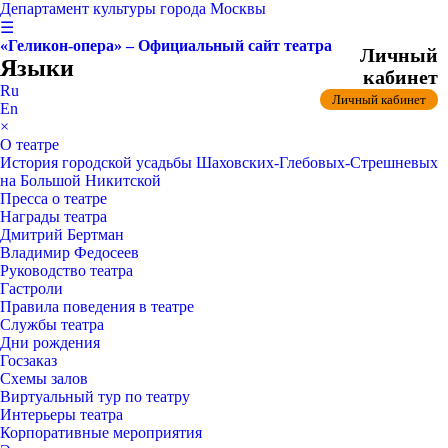
Департамент культуры города Москвы
☰
«Геликон-опера» – Официальный сайт театра
Личный
Языки
кабинет
Ru
Личный кабинет
En
×
О театре
История городской усадьбы Шаховских-Глебовых-Стрешневых
на Большой Никитской
Пресса о театре
Награды театра
Дмитрий Бертман
Владимир Федосеев
Руководство театра
Гастроли
Правила поведения в театре
Службы театра
Дни рождения
Госзаказ
Схемы залов
Виртуальный тур по театру
Интерьеры театра
Корпоративные мероприятия