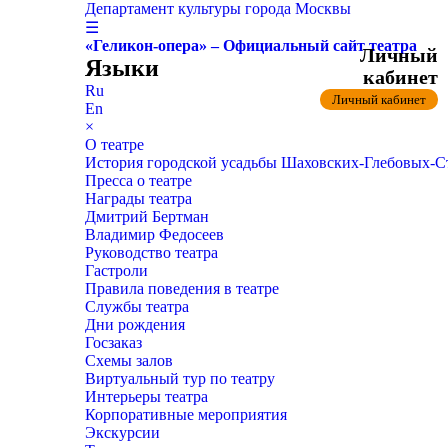
Департамент культуры города Москвы
☰
«Геликон-опера» – Официальный сайт театра
Личный
Языки
кабинет
Ru
Личный кабинет
En
×
О театре
История городской усадьбы Шаховских-Глебовых-
Пресса о театре
Награды театра
Дмитрий Бертман
Владимир Федосеев
Руководство театра
Гастроли
Правила поведения в театре
Службы театра
Дни рождения
Госзаказ
Схемы залов
Виртуальный тур по театру
Интерьеры театра
Корпоративные мероприятия
Экскурсии