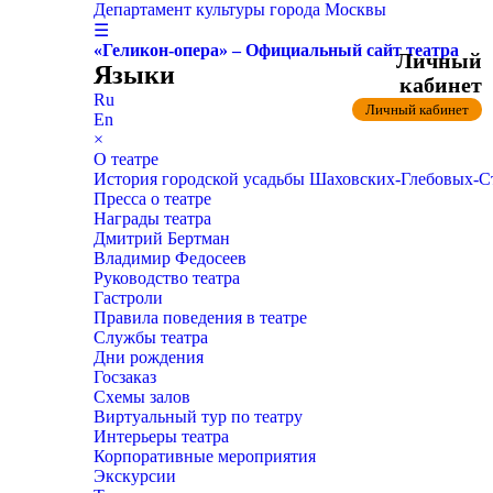
Департамент культуры города Москвы
☰
«Геликон-опера» – Официальный сайт театра
Личный
Языки
кабинет
Ru
Личный кабинет
En
×
О театре
История городской усадьбы Шаховских-Глебовых-
Пресса о театре
Награды театра
Дмитрий Бертман
Владимир Федосеев
Руководство театра
Гастроли
Правила поведения в театре
Службы театра
Дни рождения
Госзаказ
Схемы залов
Виртуальный тур по театру
Интерьеры театра
Корпоративные мероприятия
Экскурсии