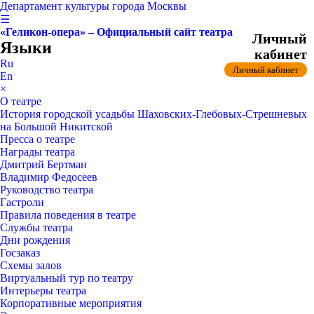
Департамент культуры города Москвы
☰
«Геликон-опера» – Официальный сайт театра
Личный
Языки
кабинет
Ru
Личный кабинет
En
×
О театре
История городской усадьбы Шаховских-Глебовых-Стрешневых
на Большой Никитской
Пресса о театре
Награды театра
Дмитрий Бертман
Владимир Федосеев
Руководство театра
Гастроли
Правила поведения в театре
Службы театра
Дни рождения
Госзаказ
Схемы залов
Виртуальный тур по театру
Интерьеры театра
Корпоративные мероприятия