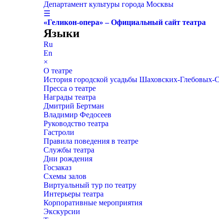
Департамент культуры города Москвы
☰
«Геликон-опера» – Официальный сайт театра
Языки
Ru
En
×
О театре
История городской усадьбы Шаховских-Глебовых-
Пресса о театре
Награды театра
Дмитрий Бертман
Владимир Федосеев
Руководство театра
Гастроли
Правила поведения в театре
Службы театра
Дни рождения
Госзаказ
Схемы залов
Виртуальный тур по театру
Интерьеры театра
Корпоративные мероприятия
Экскурсии