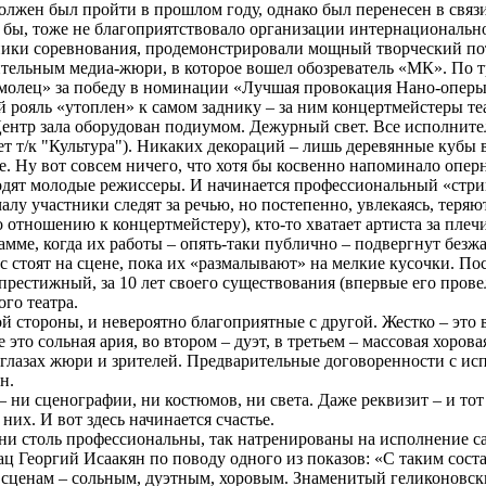
лжен был пройти в прошлом году, однако был перенесен в связи
 бы, тоже не благоприятствовало организации интернациональног
тники соревнования, продемонстрировали мощный творческий п
ительным медиа-жюри, в которое вошел обозреватель «МК». По 
молец» за победу в номинации «Лучшая провокация Нано-опер
 рояль «утоплен» к самом заднику – за ним концертмейстеры те
. Центр зала оборудован подиумом. Дежурный свет. Все исполни
ет т/к "Культура"). Никаких декораций – лишь деревянные кубы
. Ну вот совсем ничего, что хотя бы косвенно напоминало оперн
ходят молодые режиссеры. И начинается профессиональный «стр
алу участники следят за речью, но постепенно, увлекаясь, теряю
о отношению к концертмейстеру), кто-то хватает артиста за пл
амме, когда их работы – опять-таки публично – подвергнут без
 стоят на сцене, пока их «размалывают» на мелкие кусочки. Посл
престижный, за 10 лет своего существования (впервые его пров
го театра.
й стороны, и невероятно благоприятные с другой. Жестко – это 
то сольная ария, во втором – дуэт, в третьем – массовая хоровая
а глазах жюри и зрителей. Предварительные договоренности с 
н.
 ни сценографии, ни костюмов, ни света. Даже реквизит – и тот
 них. И вот здесь начинается счастье.
они столь профессиональны, так натренированы на исполнение са
ц Георгий Исаакян по поводу одного из показов: «С таким соста
м сценам – сольным, дуэтным, хоровым. Знаменитый геликоновс