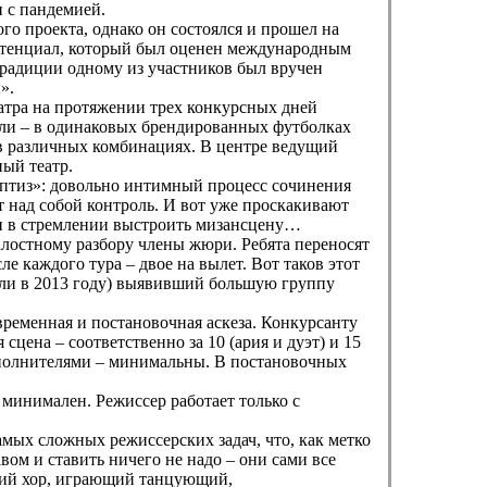
 с пандемией.
о проекта, однако он состоялся и прошел на
отенциал, который был оценен международным
традиции одному из участников был вручен
ы».
атра на протяжении трех конкурсных дней
тели – в одинаковых брендированных футболках
 в различных комбинациях. В центре ведущий
ый театр.
иптиз»: довольно интимный процесс сочинения
т над собой контроль. И вот уже проскакивают
ечи в стремлении выстроить мизансцену…
жалостному разбору члены жюри. Ребята переносят
е каждого тура – двое на вылет. Вот таков этот
ели в 2013 году) выявивший большую группу
временная и постановочная аскеза. Конкурсанту
 сцена – соответственно за 10 (ария и дуэт) и 15
исполнителями – минимальны. В постановочных
 минимален. Режиссер работает только с
мых сложных режиссерских задач, что, как метко
вом и ставить ничего не надо – они сами все
кий хор, играющий танцующий,