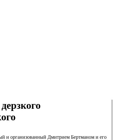
 дерзкого
кого
ый и организованный Дмитрием Бертманом и его