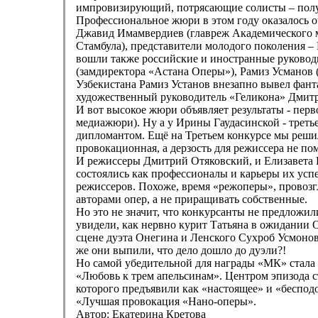
импровизирующий, потрясающие солисты – получи
Профессиональное жюри в этом году оказалось 
Джавид Имамвердиев (главреж Академического м
Стамбула), представители молодого поколения –
вошли также российские и иностранные руководи
(замдиректора «Астана Оперы»), Рамиз Усманов 
Узбекистана Рамиз Установ внезапно вывел фант
художественный руководитель «Геликона» Дмитр
И вот высокое жюри объявляет результаты - перв
медиажюри). Ну а у Ирины Гаудасинской - треть
дипломантом. Ещё на Третьем конкурсе мы решили
провокационная, а дерзость для режиссера не пом
И режиссеры Дмитрий Отяковский, и Елизавета Ко
состоялись как профессионалы и карьеры их ус
режиссеров. Похоже, время «режоперы», провоз
авторами опер, а не приращивать собственные.
Но это не значит, что конкурсанты не предлож
увидели, как нервно курит Татьяна в ожидании 
сцене дуэта Онегина и Ленского Сухроб Усмонов 
же они выпили, что дело дошло до дуэли?!
Но самой убедительной для награды «МК» стала 
«Любовь к трем апельсинам». Центром эпизода с
которого предъявили как «настоящее» и «беспод
«Лучшая провокация «Нано-оперы».
Автор: Екатерина Кретова