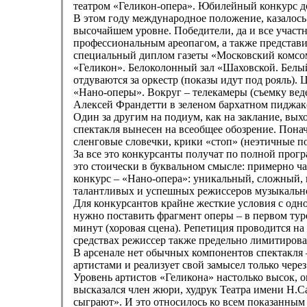
театром «Геликон-опера». Юбилейный конкурс до
В этом году международное положение, казалось
высочайшем уровне. Победители, да и все учас
профессиональным ареопагом, а также представ
специальный диплом газеты «Московский комсо
«Геликон». Белоколонный зал «Шаховской. Белый
отдуваются за оркестр (показы идут под рояль)
«Нано-оперы». Вокруг – телекамеры (съемку вед
Алексей Франдетти в зеленом бархатном пиджаке
Один за другим на подиум, как на заклание, вы
спектакля вынесен на всеобщее обозрение. Понач
сленговые словечки, крики «стоп» (неэтичные п
За все это конкурсанты получат по полной прогр
это стоически в буквальном смысле: примерно час
конкурс – «Нано-опера»: уникальный, сложный, 
талантливых и успешных режиссеров музыкально
Для конкурсантов крайне жесткие условия с одно
нужно поставить фрагмент оперы – в первом туре э
минут (хоровая сцена). Репетиция проводится н
средствах режиссер также предельно лимитирова
В арсенале нет обычных компонентов спектакля –
артистами и реализует свой замысел только через
Уровень артистов «Геликона» настолько высок, 
высказался член жюри, худрук Театра имени Н.Са
сыграют». И это относилось ко всем показанны