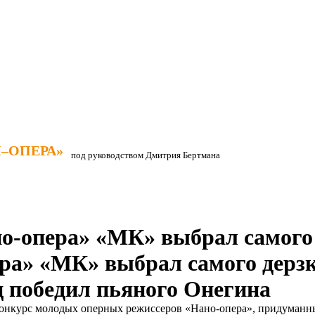
–ОПЕРА»
–ОПЕРА»
под руководством Дмитрия Бертмана
о-опера» «МК» выбрал самого
ра» «МК» выбрал самого дерз
 победил пьяного Онегина
онкурс молодых оперных режиссеров «Нано-опера», придуманн