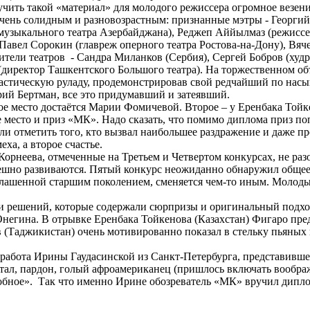
ть такой «материал» для молодого режиссера огромное везение
очень солидным и разновозрастным: признанные мэтры - Георги
узыкального театра Азербайджана), Реджеп Аййылмаз (режиссер
 Павел Сорокин (главреж оперного театра Ростова-на-Дону), Вя
тели театров - Сандра Миланков (Сербия), Сергей Бобров (худ
(директор Ташкентского Большого театра). На торжественном об
астическую руладу, продемонстрировав свой редчайший по насыще
ий Бертман, все это придумавший и затеявший.
ое место достаётся Марии Фомичевой. Второе – у Еренбака Тойк
е место и приз «МК». Надо сказать, что помимо диплома приз по
 отметить того, кто вызвал наибольшее раздражение и даже про
еха, а второе счастье.
рнеева, отмеченные на Третьем и Четвертом конкурсах, не разо
пешно развиваются. Пятый конкурс неожиданно обнаружил общее
глашенной старшим поколением, сменяется чем-то иным. Молод
или решений, которые содержали сюрпризы и оригинальный подх
Онегина. В отрывке Еренбака Тойкенова (Казахстан) Фигаро пре
(Таджикистан) очень мотивированно показал в стельку пьяных г
работа Ирины Гаудасинской из Санкт-Петербурга, представившей
тал, пардон, голый афроамериканец (пришлось включать воображ
обное». Так что именно Ирине обозреватель «МК» вручил диплом