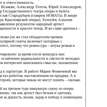
 и ответственность.
й Исаакян, Александр Титель, Юрий Александров,
 Государственного театра оперы и балета
чеслав Стародубцев (главреж НОВАТа). В жюри
рук Красноярской оперы), Толеубек Альпиев
ъявлении результатов народный артист
нности и красоте тенор. И во главе ареопага –
енова (он же стал обладателем премии
пулярной газеты включает интервью с
тест, потому что режиссура – штука резкая и
чаровали: за время после конкурса они
 ослабление радикальности и смелости молодых
ым интереснее выискивать смыслы, заложенные
од к партитуре. В работе Марии Фомичевой мы
дстал роботом, выставленным на продажу. А в
ероев, которые никак не могут понять – сколько
 на третьем туре начальную сцену из оперы
ение, так как артист был белым и одетым),
 за дерзость, вызов, задор и победу в номинации