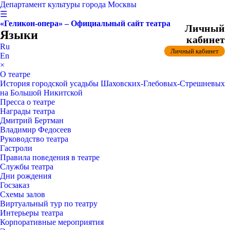
Департамент культуры города Москвы
☰
«Геликон-опера» – Официальный сайт театра
Личный
Языки
кабинет
Ru
Личный кабинет
En
×
О театре
История городской усадьбы Шаховских-Глебовых-Стрешневых
на Большой Никитской
Пресса о театре
Награды театра
Дмитрий Бертман
Владимир Федосеев
Руководство театра
Гастроли
Правила поведения в театре
Службы театра
Дни рождения
Госзаказ
Схемы залов
Виртуальный тур по театру
Интерьеры театра
Корпоративные мероприятия