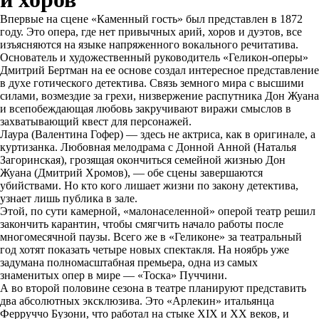
Впервые на сцене «Каменный гость» был представлен в 1872
году. Это опера, где нет привычных арий, хоров и дуэтов, все
изъясняются на языке напряженного вокального речитатива.
Основатель и художественный руководитель «Геликон-оперы»
Дмитрий Бертман на ее основе создал интересное представление
в духе готического детектива. Связь земного мира с высшими
силами, возмездие за грехи, низвержение распутника Дон Жуана
и всепобеждающая любовь закручивают виражи смыслов в
захватывающий квест для персонажей.
Лаура (Валентина Гофер) — здесь не актриса, как в оригинале, а
куртизанка. Любовная мелодрама с Донной Анной (Наталья
Загоринская), грозящая окончиться семейной жизнью Дон
Жуана (Дмитрий Хромов), — обе сцены завершаются
убийствами. Но кто кого лишает жизни по закону детектива,
узнает лишь публика в зале.
Этой, по сути камерной, «малонаселенной» оперой театр решил
закончить карантин, чтобы смягчить начало работы после
многомесячной паузы. Всего же в «Геликоне» за театральный
год хотят показать четыре новых спектакля. На ноябрь уже
задумана полномасштабная премьера, одна из самых
знаменитых опер в мире — «Тоска» Пуччини.
А во второй половине сезона в театре планируют представить
два абсолютных эксклюзива. Это «Арлекин» итальянца
Ферруччо Бузони, что работал на стыке XIX и XX веков, и