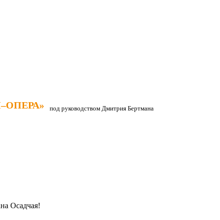
–ОПЕРА»
–ОПЕРА»
под руководством Дмитрия Бертмана
на Осадчая!