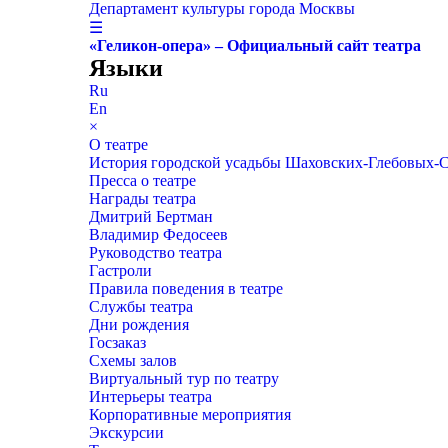
Департамент культуры города Москвы
☰
«Геликон-опера» – Официальный сайт театра
Языки
Ru
En
×
О театре
История городской усадьбы Шаховских-Глебовых-
Пресса о театре
Награды театра
Дмитрий Бертман
Владимир Федосеев
Руководство театра
Гастроли
Правила поведения в театре
Службы театра
Дни рождения
Госзаказ
Схемы залов
Виртуальный тур по театру
Интерьеры театра
Корпоративные мероприятия
Экскурсии