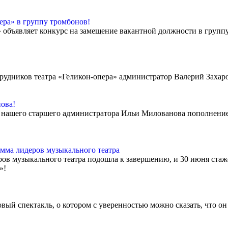
ера» в группу тромбонов!
объявляет конкурс на замещение вакантной должности в группу 
рудников театра «Геликон-опера» администратор Валерий Захар
ова!
е нашего старшего администратора Ильи Милованова пополнение
мма лидеров музыкального театра
в музыкального театра подошла к завершению, и 30 июня ста
й»!
овый спектакль, о котором с уверенностью можно сказать, что о