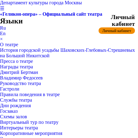
Департамент культуры города Москвы
☰
«Геликон-опера» – Официальный сайт театра
Личный
Языки
кабинет
Ru
Личный кабинет
En
×
О театре
История городской усадьбы Шаховских-Глебовых-Стрешневых
на Большой Никитской
Пресса о театре
Награды театра
Дмитрий Бертман
Владимир Федосеев
Руководство театра
Гастроли
Правила поведения в театре
Службы театра
Дни рождения
Госзаказ
Схемы залов
Виртуальный тур по театру
Интерьеры театра
Корпоративные мероприятия