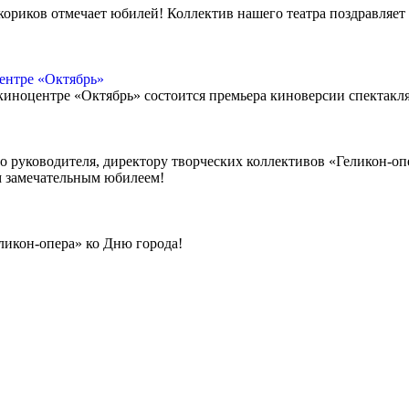
ориков отмечает юбилей! Коллектив нашего театра поздравляет 
ентре «Октябрь»
в киноцентре «Октябрь» состоится премьера киноверсии спектак
го руководителя, директору творческих коллективов «Геликон-о
м замечательным юбилеем!
ликон-опера» ко Дню города!