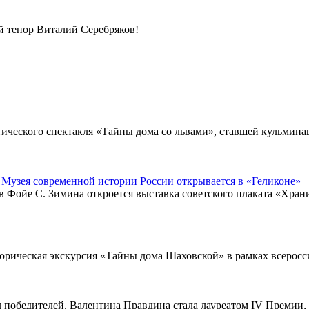
й тенор Виталий Серебряков!
атического спектакля «Тайны дома со львами», ставшей кульми
 Музея современной истории России открывается в «Геликоне»
 в Фойе С. Зимина откроется выставка советского плаката «Хра
историческая экскурсия «Тайны дома Шаховской» в рамках всерос
победителей. Валентина Правдина стала лауреатом IV Премии,