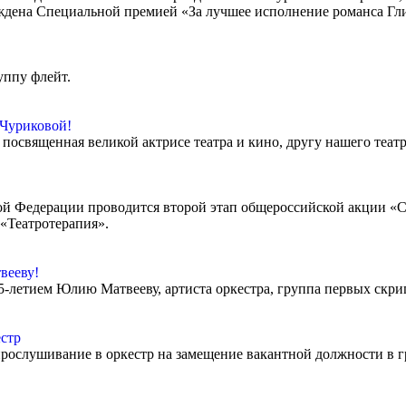
аждена Специальной премией «За лучшее исполнение романса Гл
руппу флейт.
 Чуриковой!
 посвященная великой актрисе театра и кино, другу нашего теа
кой Федерации проводится второй этап общероссийской акции «С
«Театротерапия».
вееву!
55-летием Юлию Матвееву, артиста оркестра, группа первых скри
стр
прослушивание в оркестр на замещение вакантной должности в гр