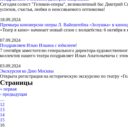
Сегодня солист "Геликон-оперы", великолепный бас Дмитрий Ск
успехов, счастья, любви и неиссякаемого оптимизма!
18.09.2024
Премьера киноверсии оперы Л. Вайнштейна «Золушка» в киноц
«Театр в кино» начинает новый сезон с волшебства: 6 октября 
07.09.2024
Поздравляем Илью Ильина с юбилеем!
7 сентября заместителю генерального директора-художественно
коллектив нашего театра поздравляет Илью Анатольевича с эти
03.09.2024
Экскурсия ко Дню Москвы
Открыта регистрация на историческую экскурсию по театру «Ге
Страницы
« первая
‹ предыдущая
…
12
13
14
15
16