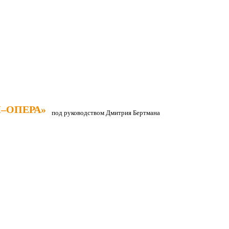
–ОПЕРА»
–ОПЕРА»
под руководством Дмитрия Бертмана