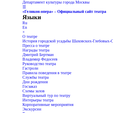
Департамент культуры города Москвы
☰
«Геликон-опера» – Официальный сайт театра
Языки
Ru
En
×
О театре
История городской усадьбы Шаховских-Глебовых-
Пресса о театре
Награды театра
Дмитрий Бертман
Владимир Федосеев
Руководство театра
Гастроли
Правила поведения в театре
Службы театра
Дни рождения
Госзаказ
Схемы залов
Виртуальный тур по театру
Интерьеры театра
Корпоративные мероприятия
Экскурсии