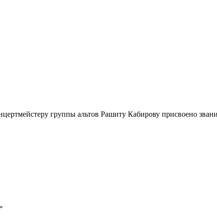
онцертмейстеру группы альтов Рашиту Кабирову присвоено зван
»