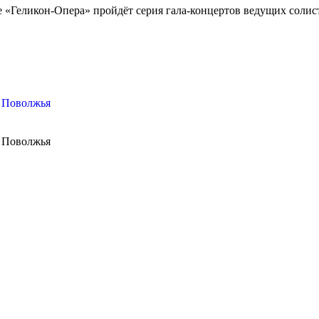
 «Геликон-Опера» пройдёт серия гала-концертов ведущих солис
м Поволжья
м Поволжья