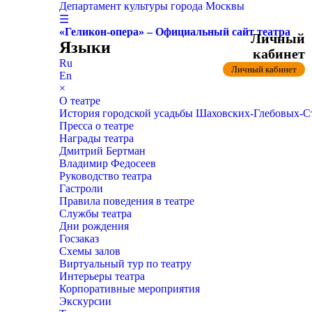
Департамент культуры города Москвы
☰
«Геликон-опера» – Официальный сайт театра
Личный
Языки
кабинет
Ru
Личный кабинет
En
×
О театре
История городской усадьбы Шаховских-Глебовых-
Пресса о театре
Награды театра
Дмитрий Бертман
Владимир Федосеев
Руководство театра
Гастроли
Правила поведения в театре
Службы театра
Дни рождения
Госзаказ
Схемы залов
Виртуальный тур по театру
Интерьеры театра
Корпоративные мероприятия
Экскурсии