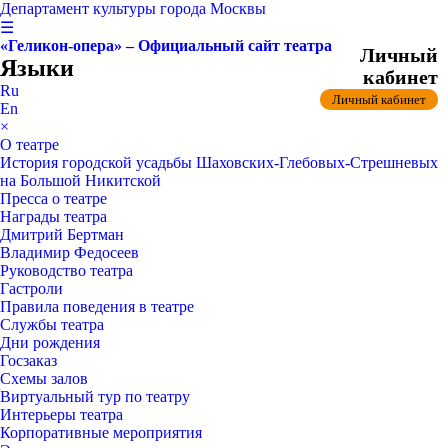
Департамент культуры города Москвы
☰
«Геликон-опера» – Официальный сайт театра
Личный
Языки
кабинет
Ru
Личный кабинет
En
×
О театре
История городской усадьбы Шаховских-Глебовых-Стрешневых
на Большой Никитской
Пресса о театре
Награды театра
Дмитрий Бертман
Владимир Федосеев
Руководство театра
Гастроли
Правила поведения в театре
Службы театра
Дни рождения
Госзаказ
Схемы залов
Виртуальный тур по театру
Интерьеры театра
Корпоративные мероприятия