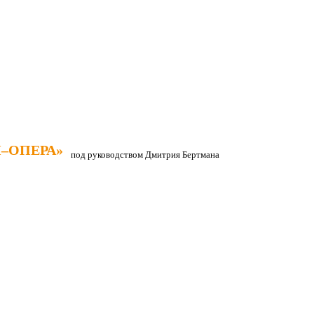
–ОПЕРА»
–ОПЕРА»
под руководством Дмитрия Бертмана