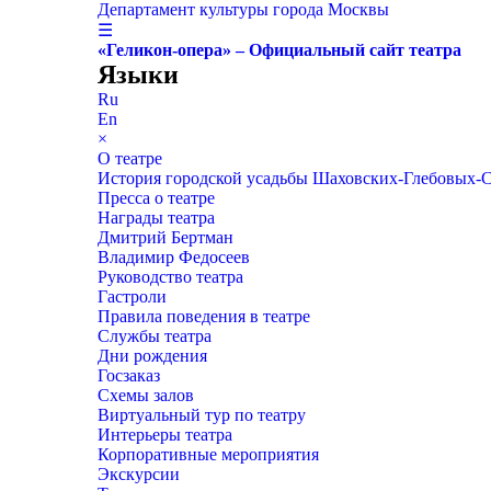
Департамент культуры города Москвы
☰
«Геликон-опера» – Официальный сайт театра
Языки
Ru
En
×
О театре
История городской усадьбы Шаховских-Глебовых-
Пресса о театре
Награды театра
Дмитрий Бертман
Владимир Федосеев
Руководство театра
Гастроли
Правила поведения в театре
Службы театра
Дни рождения
Госзаказ
Схемы залов
Виртуальный тур по театру
Интерьеры театра
Корпоративные мероприятия
Экскурсии