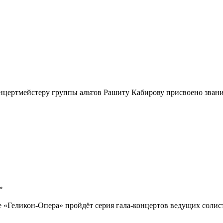
онцертмейстеру группы альтов Рашиту Кабирову присвоено зван
»
 «Геликон-Опера» пройдёт серия гала-концертов ведущих солис