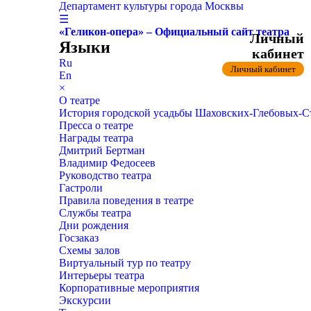
Департамент культуры города Москвы
☰
«Геликон-опера» – Официальный сайт театра
Личный
Языки
кабинет
Ru
Личный кабинет
En
×
О театре
История городской усадьбы Шаховских-Глебовых-
Пресса о театре
Награды театра
Дмитрий Бертман
Владимир Федосеев
Руководство театра
Гастроли
Правила поведения в театре
Службы театра
Дни рождения
Госзаказ
Схемы залов
Виртуальный тур по театру
Интерьеры театра
Корпоративные мероприятия
Экскурсии