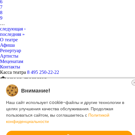
6
7
8
9
…
следующая ›
последняя »
О театре
Афиша
Репертуар
Артисты
Меценатам
Контакты
Касса театра
8 495 250-22-22
Форма поиска
Поиск
Внимание!
Наш сайт использует cookie-файлы и другие технологии в
© 2025 Музыкальный театр Геликон-опера.
целях улучшения качества обслуживания. Продолжая
Политика конфиденциальности
пользоваться сайтом, вы соглашаетесь с
Политикой
конфиденциальности
Создание сайта -
Dillix Media