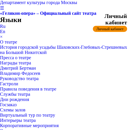
Департамент культуры города Москвы
☰
«Геликон-опера» – Официальный сайт театра
Личный
Языки
кабинет
Ru
Личный кабинет
En
×
О театре
История городской усадьбы Шаховских-Глебовых-Стрешневых
на Большой Никитской
Пресса о театре
Награды театра
Дмитрий Бертман
Владимир Федосеев
Руководство театра
Гастроли
Правила поведения в театре
Службы театра
Дни рождения
Госзаказ
Схемы залов
Виртуальный тур по театру
Интерьеры театра
Корпоративные мероприятия