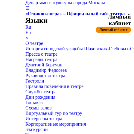
Департамент культуры города Москвы
☰
«Геликон-опера» – Официальный сайт театра
Личный
Языки
кабинет
Ru
Личный кабинет
En
×
О театре
История городской усадьбы Шаховских-Глебовых-
Пресса о театре
Награды театра
Дмитрий Бертман
Владимир Федосеев
Руководство театра
Гастроли
Правила поведения в театре
Службы театра
Дни рождения
Госзаказ
Схемы залов
Виртуальный тур по театру
Интерьеры театра
Корпоративные мероприятия
Экскурсии