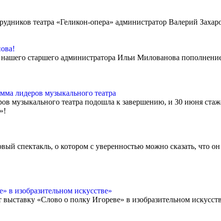
рудников театра «Геликон-опера» администратор Валерий Захар
ова!
е нашего старшего администратора Ильи Милованова пополнение
мма лидеров музыкального театра
в музыкального театра подошла к завершению, и 30 июня ста
й»!
овый спектакль, о котором с уверенностью можно сказать, что о
» в изобразительном искусстве»
ет выставку «Слово о полку Игореве» в изобразительном искусст