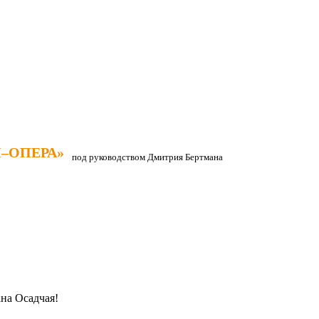
–ОПЕРА»
–ОПЕРА»
под руководством Дмитрия Бертмана
на Осадчая!