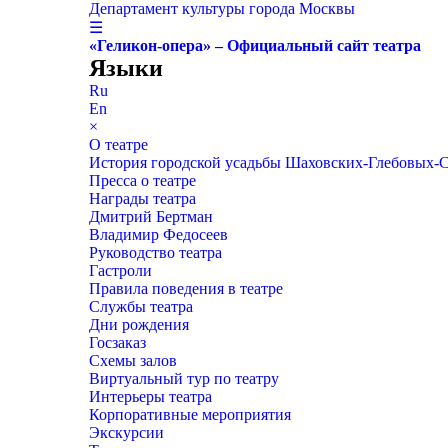
Департамент культуры города Москвы
☰
«Геликон-опера» – Официальный сайт театра
Языки
Ru
En
×
О театре
История городской усадьбы Шаховских-Глебовых-
Пресса о театре
Награды театра
Дмитрий Бертман
Владимир Федосеев
Руководство театра
Гастроли
Правила поведения в театре
Службы театра
Дни рождения
Госзаказ
Схемы залов
Виртуальный тур по театру
Интерьеры театра
Корпоративные мероприятия
Экскурсии