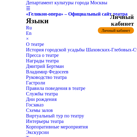
Департамент культуры города Москвы
☰
«Геликон-опера» – Официальный сайт театра
Личный
Языки
кабинет
Ru
Личный кабинет
En
×
О театре
История городской усадьбы Шаховских-Глебовых-
Пресса о театре
Награды театра
Дмитрий Бертман
Владимир Федосеев
Руководство театра
Гастроли
Правила поведения в театре
Службы театра
Дни рождения
Госзаказ
Схемы залов
Виртуальный тур по театру
Интерьеры театра
Корпоративные мероприятия
Экскурсии