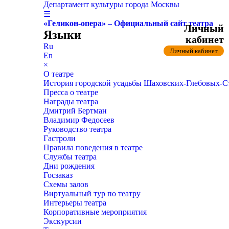
Департамент культуры города Москвы
☰
«Геликон-опера» – Официальный сайт театра
Личный
Языки
кабинет
Ru
Личный кабинет
En
×
О театре
История городской усадьбы Шаховских-Глебовых-
Пресса о театре
Награды театра
Дмитрий Бертман
Владимир Федосеев
Руководство театра
Гастроли
Правила поведения в театре
Службы театра
Дни рождения
Госзаказ
Схемы залов
Виртуальный тур по театру
Интерьеры театра
Корпоративные мероприятия
Экскурсии