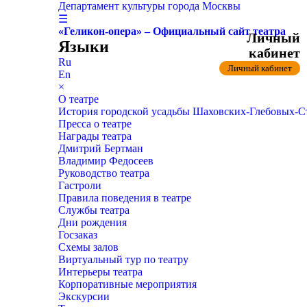
Департамент культуры города Москвы
☰
«Геликон-опера» – Официальный сайт театра
Личный
Языки
кабинет
Ru
Личный кабинет
En
×
О театре
История городской усадьбы Шаховских-Глебовых-
Пресса о театре
Награды театра
Дмитрий Бертман
Владимир Федосеев
Руководство театра
Гастроли
Правила поведения в театре
Службы театра
Дни рождения
Госзаказ
Схемы залов
Виртуальный тур по театру
Интерьеры театра
Корпоративные мероприятия
Экскурсии