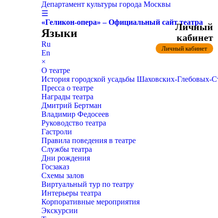
Департамент культуры города Москвы
☰
«Геликон-опера» – Официальный сайт театра
Личный
Языки
кабинет
Ru
Личный кабинет
En
×
О театре
История городской усадьбы Шаховских-Глебовых-
Пресса о театре
Награды театра
Дмитрий Бертман
Владимир Федосеев
Руководство театра
Гастроли
Правила поведения в театре
Службы театра
Дни рождения
Госзаказ
Схемы залов
Виртуальный тур по театру
Интерьеры театра
Корпоративные мероприятия
Экскурсии