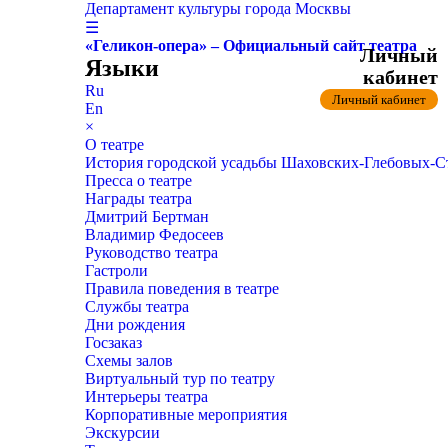
Департамент культуры города Москвы
☰
«Геликон-опера» – Официальный сайт театра
Личный
Языки
кабинет
Ru
Личный кабинет
En
×
О театре
История городской усадьбы Шаховских-Глебовых-
Пресса о театре
Награды театра
Дмитрий Бертман
Владимир Федосеев
Руководство театра
Гастроли
Правила поведения в театре
Службы театра
Дни рождения
Госзаказ
Схемы залов
Виртуальный тур по театру
Интерьеры театра
Корпоративные мероприятия
Экскурсии