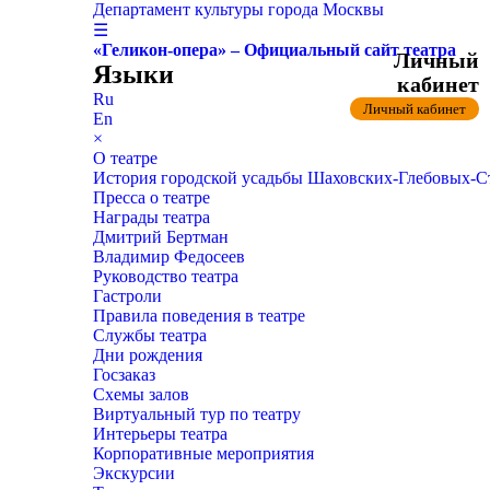
Департамент культуры города Москвы
☰
«Геликон-опера» – Официальный сайт театра
Личный
Языки
кабинет
Ru
Личный кабинет
En
×
О театре
История городской усадьбы Шаховских-Глебовых-
Пресса о театре
Награды театра
Дмитрий Бертман
Владимир Федосеев
Руководство театра
Гастроли
Правила поведения в театре
Службы театра
Дни рождения
Госзаказ
Схемы залов
Виртуальный тур по театру
Интерьеры театра
Корпоративные мероприятия
Экскурсии