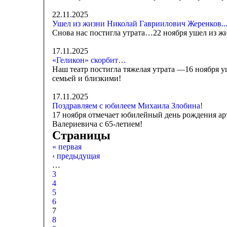
22.11.2025
Ушел из жизни Николай Гавриилович Жеренков..
Снова нас постигла утрата…22 ноября ушел из ж
17.11.2025
«Геликон» скорбит…
Наш театр постигла тяжелая утрата —16 ноября 
семьей и близкими!
17.11.2025
Поздравляем с юбилеем Михаила Злобина!
17 ноября отмечает юбилейный день рождения ар
Валериевича с 65-летием!
Страницы
« первая
‹ предыдущая
…
3
4
5
6
7
8