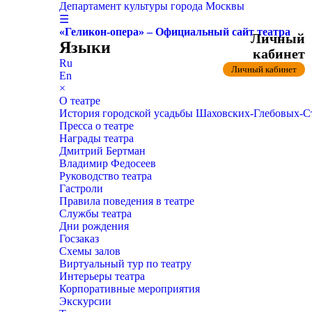
Департамент культуры города Москвы
☰
«Геликон-опера» – Официальный сайт театра
Личный
Языки
кабинет
Ru
Личный кабинет
En
×
О театре
История городской усадьбы Шаховских-Глебовых-
Пресса о театре
Награды театра
Дмитрий Бертман
Владимир Федосеев
Руководство театра
Гастроли
Правила поведения в театре
Службы театра
Дни рождения
Госзаказ
Схемы залов
Виртуальный тур по театру
Интерьеры театра
Корпоративные мероприятия
Экскурсии